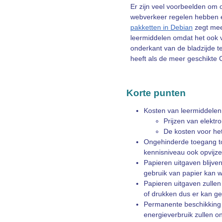
Er zijn veel voorbeelden om 
webverkeer regelen hebben een
pakketten in Debian
zegt meer
leermiddelen omdat het ook vo
onderkant van de bladzijde t
heeft als de meer geschikte
Korte punten
Kosten van leermiddelen 
Prijzen van elektr
De kosten voor het 
Ongehinderde toegang tot
kennisniveau ook opvijze
Papieren uitgaven blijve
gebruik van papier kan w
Papieren uitgaven zullen
of drukken dus er kan g
Permanente beschikking o
energieverbruik zullen o