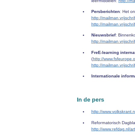
leermiddelen:
http://mai
Persberichten
: Het on
http://mailman.vrijschrif
http://mailman.vrijschri
Nieuwsbrief
: Binnenko
http://mailman.vrijschrif
FreE-learning interna
(
http://www.fsfeurope.o
http://mailman.vrijschrif
Internationale inform
In de pers
http://www.volkskrant
Reformatorisch Dagbl
http://www.refdag.nl/