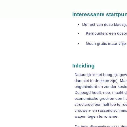
Interessante startpu
De rest van deze bladzij
Kernpunten
: een opso
Geen gratis maar vrij
Inleiding
Natuurlijk is het hoog tijd 
dan niet te drukken zijn). Ma
ongehinderd en zonder kosten 
De jeugd heeft, nee, maakt d
economische groei en een ho
structureel een halt toe te r
vrouwen- en rassendiscrimina
wapen tegen terrorisme.
De hele discussie over te du