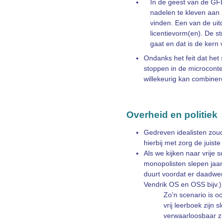
In de geest van de GFD
nadelen te kleven aan
vinden. Een van de uitd
licentievorm(en). De s
gaat en dat is de kern
Ondanks het feit dat het 
stoppen in de microconte
willekeurig kan combiner
Overheid en politiek
Gedreven idealisten zoud
hierbij met zorg de juist
Als we kijken naar vrij
monopolisten slepen jaar
duurt voordat er daadwerk
Vendrik OS en OSS bijv.)
Zo'n scenario is o
vrij leerboek zijn 
verwaarloosbaar z