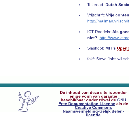
Teleread:
Dutch Social
Vrijschrift:
Vrije conte
http://mailman.vrijsch
ICT Roddels:
Als goe
niet?
,
http://www.ictrod
Slashdot:
MIT's
Open
fok!: Steve Jobs wil s
De inhoud van deze site is zonder
enige vorm van garantie
beschikbaar onder zowel de
GNU
Free Documentation License
als de
Creative Commons
Naamsvermelding-Gelijk delen-
licentie