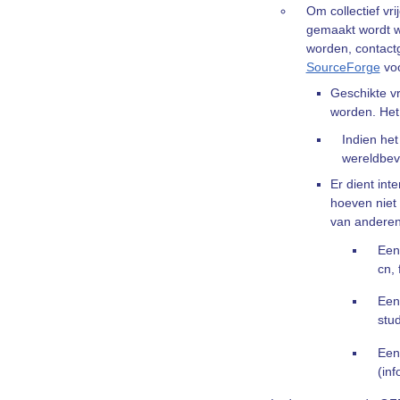
Om collectief vr
gemaakt wordt w
worden, contactg
SourceForge
voo
Geschikte vr
worden. Het
Indien het
wereldbev
Er dient in
hoeven niet 
van anderen
Een
cn, f
Een
stu
Een
(inf