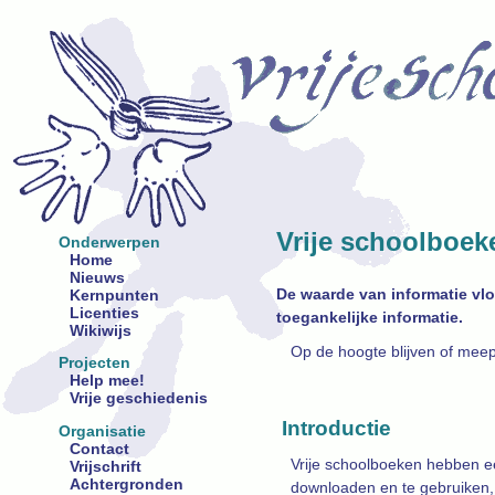
Vrije schoolboek
Onderwerpen
Home
Nieuws
De waarde van informatie vlo
Kernpunten
Licenties
toegankelijke informatie.
Wikiwijs
Op de hoogte blijven of meep
Projecten
Help mee!
Vrije geschiedenis
Introductie
Organisatie
Contact
Vrije schoolboeken hebben ee
Vrijschrift
Achtergronden
downloaden en te gebruiken, 