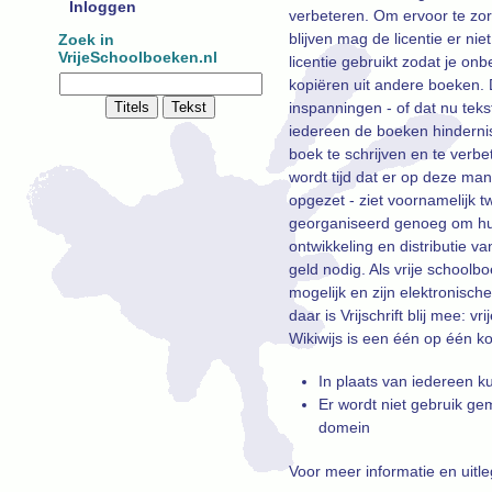
Inloggen
verbeteren. Om ervoor te zo
blijven mag de licentie er ni
Zoek in
VrijeSchoolboeken.nl
licentie gebruikt zodat je o
kopiëren uit andere boeken. 
inspanningen - of dat nu tekste
iedereen de boeken hinderni
boek te schrijven en te verbe
wordt tijd dat er op deze man
opgezet - ziet voornamelijk t
georganiseerd genoeg om hun
ontwikkeling en distributie va
geld nodig. Als vrije schoolb
mogelijk en zijn elektronisc
daar is Vrijschrift blij mee:
Wikiwijs is een één op één k
In plaats van iedereen k
Er wordt niet gebruik ge
domein
Voor meer informatie en uit