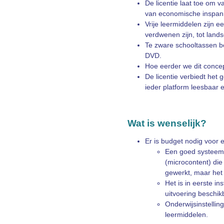
De licentie laat toe om v
van economische inspan
Vrije leermiddelen zijn 
verdwenen zijn, tot land
Te zware schooltassen b
DVD.
Hoe eerder we dit concep
De licentie verbiedt het 
ieder platform leesbaar 
Wat is wenselijk?
Er is budget nodig voor 
Een goed systeem v
(microcontent) di
gewerkt, maar het 
Het is in eerste in
uitvoering beschikb
Onderwijsinstellin
leermiddelen.