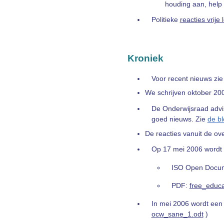
houding aan, help 
Politieke
reacties vrije
Kroniek
Voor recent nieuws zi
We schrijven oktober 20
De Onderwijsraad advis
goed nieuws. Zie
de b
De reacties vanuit de ove
Op 17 mei 2006 wordt
ISO Open Docu
PDF:
free_educa
In mei 2006 wordt een
ocw_sane_1.odt
)