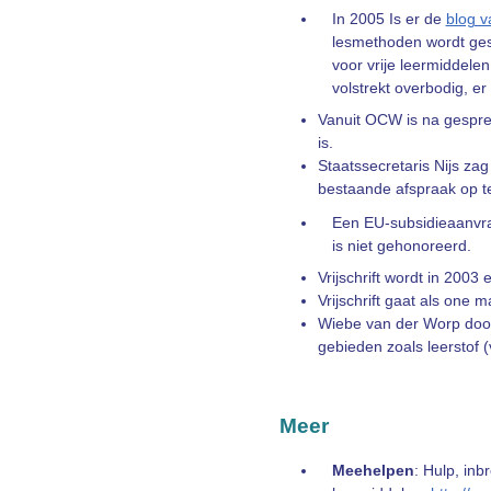
In 2005 Is er de
blog v
lesmethoden wordt gest
voor vrije leermiddele
volstrekt overbodig, e
Vanuit OCW is na gesprek
is.
Staatssecretaris Nijs za
bestaande afspraak op t
Een EU-subsidieaanvra
is niet gehonoreerd.
Vrijschrift wordt in 200
Vrijschrift gaat als one
Wiebe van der Worp doorz
gebieden zoals leerstof 
Meer
Meehelpen
: Hulp, inb